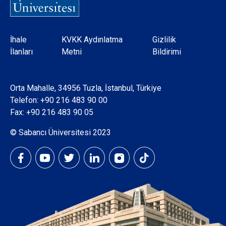
Dipnot
İhale
KVKK Aydınlatma
Gizlilik
İlanları
Metni
Bildirimi
Orta Mahalle, 34956 Tuzla, İstanbul, Türkiye
Telefon:
+90 216 483 90 00
Fax: +90 216 483 90 05
© Sabancı Üniversitesi 2023