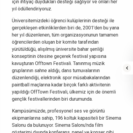
için ihtiyaç duydukları desteği sağlıyor ve onları her
yıl ödüllendiriyoruz.
Üniversitemizdeki öğrenci kulüplerinin desteği ile
gerçekleşen etkinliklerden biri de, 2001'den bu yana
her yıl düzenlenen, tüm organizasyonunun tamamen
öğrencilerden oluşan bir komite tarafından
yürütüldüğü, alışılmış üniversite bahar şenliği
konseptinin ötesine geçerek festival yapısına
kavuşturan Offtown Festivali. Tanınmış müzik
gruplarının sahne aldığı, dans turnuvalarının
düzenlendiği, elektronik spor müsabakalarından
paintball maçlarına kadar birçok farklı aktivitenin
yapıldığı OffTown Festivali, ülkemiz için de önemli
gençlik festivallerinden biri durumunda.
Kampüsümüzde, profesyonel ses ve görüntü
ekipmanlarına sahip, 196 koltuk kapasiteli bir Sinema
Salonu da bulunuyor. Sinema Salonu'nda film
gösterimi dışında konferans, panel ve konser gibi