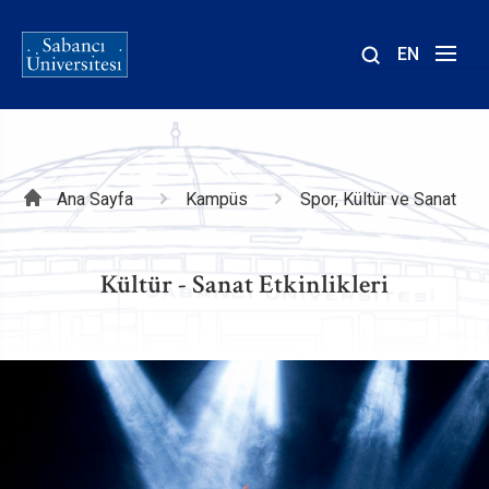
EN
Site
içinde
ara
Sayfa
Ana Sayfa
Kampüs
Spor, Kültür ve Sanat
yolu
Kültür - Sanat Etkinlikleri