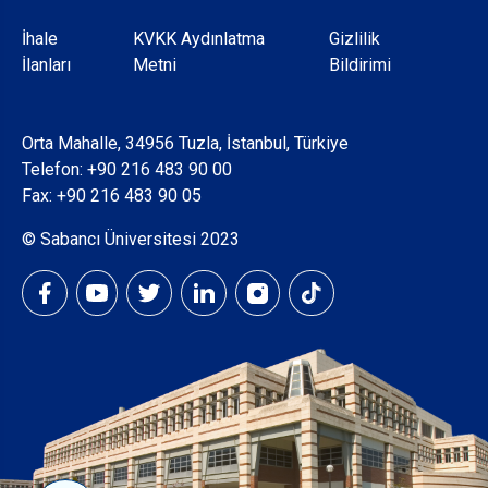
Dipnot
İhale
KVKK Aydınlatma
Gizlilik
İlanları
Metni
Bildirimi
Orta Mahalle, 34956 Tuzla, İstanbul, Türkiye
Telefon:
+90 216 483 90 00
Fax: +90 216 483 90 05
© Sabancı Üniversitesi 2023