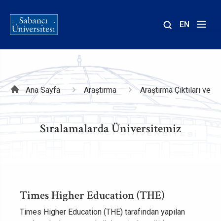
EN
Site
içinde
ara
Sayfa
Ana Sayfa
Araştırma
Araştırma Çıktıları ve 
yolu
Sıralamalarda Üniversitemiz
Times Higher Education (THE)
Times Higher Education (THE) tarafından yapılan