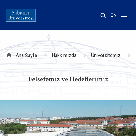
EN
Site
içinde
ara
Sayfa
Ana Sayfa
Hakkımızda
Üniversitemiz
yolu
Felsefemiz ve Hedeflerimiz