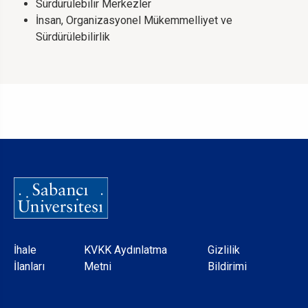
Sürdürülebilir Merkezler
İnsan, Organizasyonel Mükemmelliyet ve
Sürdürülebilirlik
Dipnot
İhale
KVKK Aydınlatma
Gizlilik
İlanları
Metni
Bildirimi