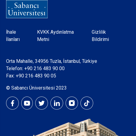
Dipnot
İhale
KVKK Aydınlatma
Gizlilik
İlanları
Metni
Bildirimi
Orta Mahalle, 34956 Tuzla, İstanbul, Türkiye
Telefon:
+90 216 483 90 00
Fax: +90 216 483 90 05
© Sabancı Üniversitesi 2023