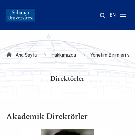
EN
Site
içinde
ara
Sayfa
Ana Sayfa
Hakkımızda
Yönetim Birimleri ve K
yolu
Direktörler
Akademik Direktörler