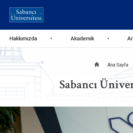
Ana
Hakkımızda
Akademik
Ar
gezinti
Sayfa
Ana Sayfa
menüsü
Sabancı Üniver
yolu