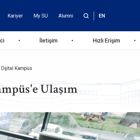
Kariyer
My SU
Alumni
EN
Header
Site
içinde
Top
ara
ci
İletişim
Hızlı Erişim
Menu
 Dijital Kampüs
Kampüs'e Ulaşım