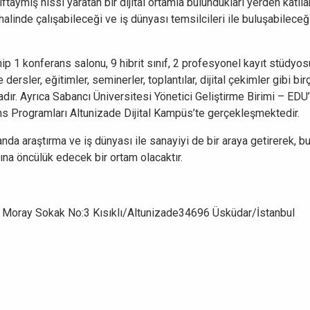
ftaymış hissi yaratan bir dijital ortamla bulundukları yerden katıla
alinde çalışabileceği ve iş dünyası temsilcileri ile buluşabileceği
ip 1 konferans salonu, 9 hibrit sınıf, 2 profesyonel kayıt stüdyo
dersler, eğitimler, seminerler, toplantılar, dijital çekimler gibi b
tadır. Ayrıca Sabancı Üniversitesi Yönetici Geliştirme Birimi – EDU
s Programları Altunizade Dijital Kampüs’te gerçekleşmektedir.
anda araştırma ve iş dünyası ile sanayiyi de bir araya getirerek, 
sına öncülük edecek bir ortam olacaktır.
l Moray Sokak No:3 Kısıklı/Altunizade34696 Üsküdar/İstanbul