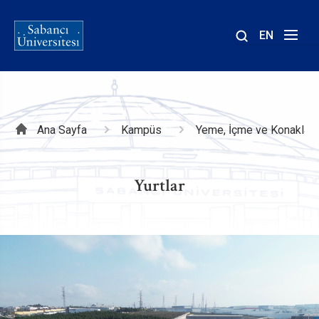
EN
Site
içinde
ara
Sayfa
Ana Sayfa
Kampüs
Yeme, İçme ve Konakla
yolu
Yurtlar