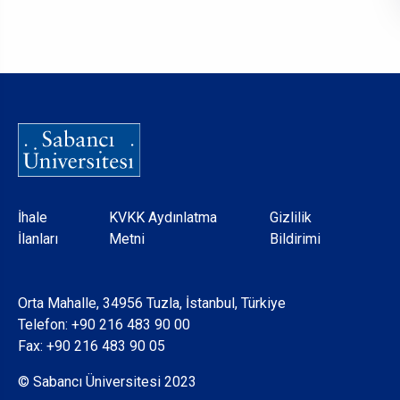
Dipnot
İhale
KVKK Aydınlatma
Gizlilik
İlanları
Metni
Bildirimi
Orta Mahalle, 34956 Tuzla, İstanbul, Türkiye
Telefon:
+90 216 483 90 00
Fax: +90 216 483 90 05
© Sabancı Üniversitesi 2023