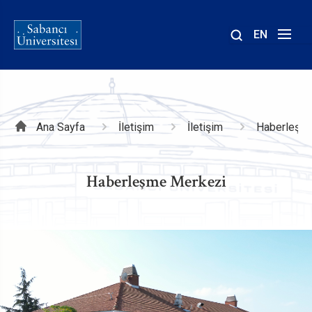
EN
Site
içinde
ara
Sayfa
Ana Sayfa
İletişim
İletişim
Haberleşm
yolu
Haberleşme Merkezi