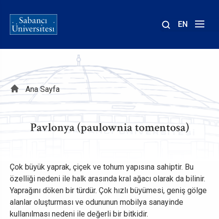
EN
Site
içinde
ara
Sayfa
Ana Sayfa
yolu
Pavlonya (paulownia tomentosa​)
Çok büyük yaprak, çiçek ve tohum yapısına sahiptir. Bu
özelliği nedeni ile halk arasında kral ağacı olarak da bilinir.
Yaprağını döken bir türdür. Çok hızlı büyümesi, geniş gölge
alanlar oluşturması ve odununun mobilya sanayinde
kullanılması nedeni ile değerli bir bitkidir.