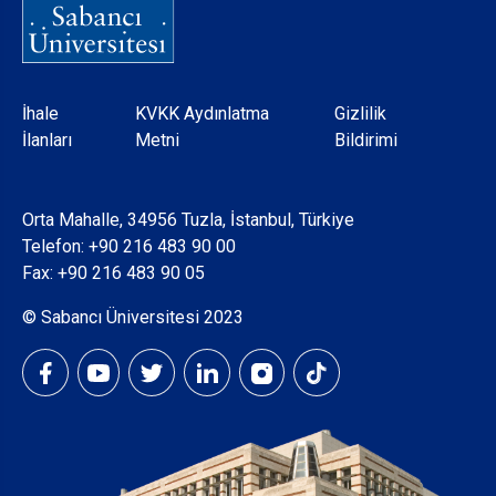
Dipnot
İhale
KVKK Aydınlatma
Gizlilik
İlanları
Metni
Bildirimi
Orta Mahalle, 34956 Tuzla, İstanbul, Türkiye
Telefon:
+90 216 483 90 00
Fax: +90 216 483 90 05
© Sabancı Üniversitesi 2023