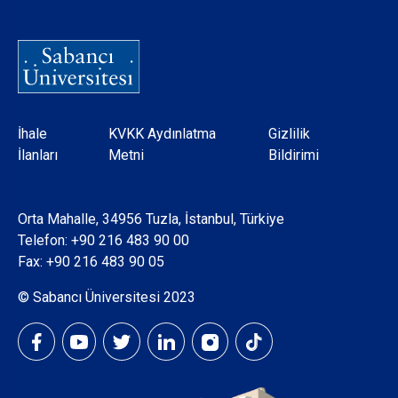
Dipnot
İhale
KVKK Aydınlatma
Gizlilik
İlanları
Metni
Bildirimi
Orta Mahalle, 34956 Tuzla, İstanbul, Türkiye
Telefon:
+90 216 483 90 00
Fax: +90 216 483 90 05
© Sabancı Üniversitesi 2023