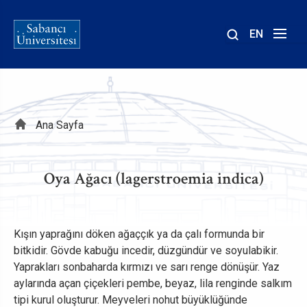
EN
Site
içinde
ara
Sayfa
Ana Sayfa
yolu
Oya Ağacı (lagerstroemia indica)
Kışın yaprağını döken ağaççık ya da çalı formunda bir
bitkidir. Gövde kabuğu incedir, düzgündür ve soyulabikir.
Yaprakları sonbaharda kırmızı ve sarı renge dönüşür. Yaz
aylarında açan çiçekleri pembe, beyaz, lila renginde salkım
tipi kurul oluşturur. Meyveleri nohut büyüklüğünde