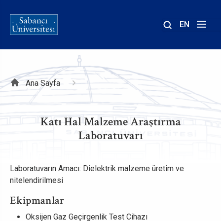
EN
Site
içinde
ara
Sayfa
Ana Sayfa
yolu
Katı Hal Malzeme Araştırma
Laboratuvarı
Laboratuvarın Amacı: Dielektrik malzeme üretim ve
nitelendirilmesi
Ekipmanlar
Oksijen Gaz Geçirgenlik Test Cihazı