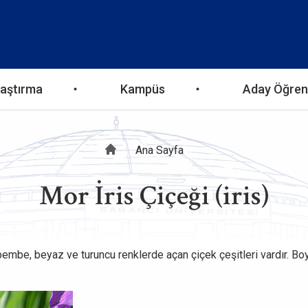
aştırma
Kampüs
Aday Öğren
Sayfa
Ana Sayfa
Mor İris Çiçeği (iris)
yolu
, pembe, beyaz ve turuncu renklerde açan çiçek çeşitleri vardır. Bo