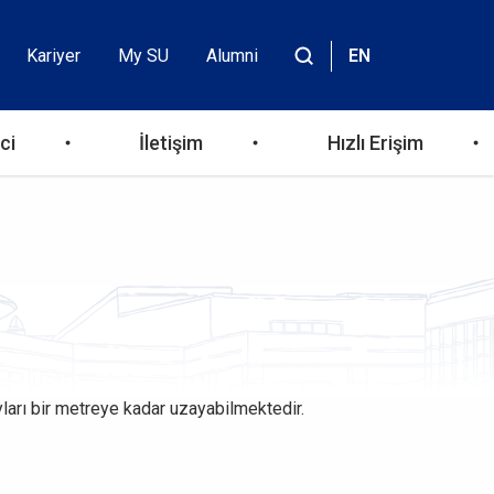
Kariyer
My SU
Alumni
EN
Header
Site
içinde
Top
ara
ci
İletişim
Hızlı Erişim
Menu
yları bir metreye kadar uzayabilmektedir.