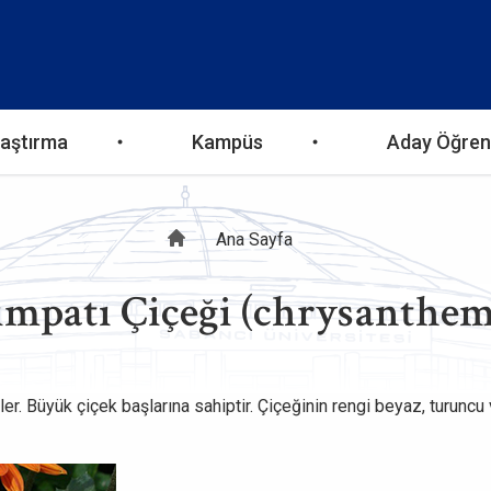
aştırma
Kampüs
Aday Öğren
Sayfa
Ana Sayfa
ımpatı Çiçeği (chrysanthe
yolu
ler. Büyük çiçek başlarına sahiptir. Çiçeğinin rengi beyaz, turunc