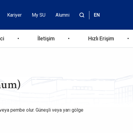
Kariyer
My SU
Alumni
EN
Header
Site
içinde
Top
ara
ci
İletişim
Hızlı Erişim
Menu
mum)
u veya pembe olur. Güneşli veya yarı gölge