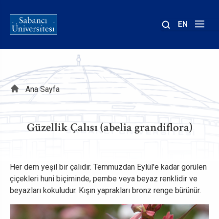
EN
Site
içinde
ara
Sayfa
Ana Sayfa
yolu
Güzellik Çalısı (abelia grandiflora)
Her dem yeşil bir çalıdır. Temmuzdan Eylül'e kadar görülen
çiçekleri huni biçiminde, pembe veya beyaz renklidir ve
beyazları kokuludur. Kışın yaprakları bronz renge bürünür.