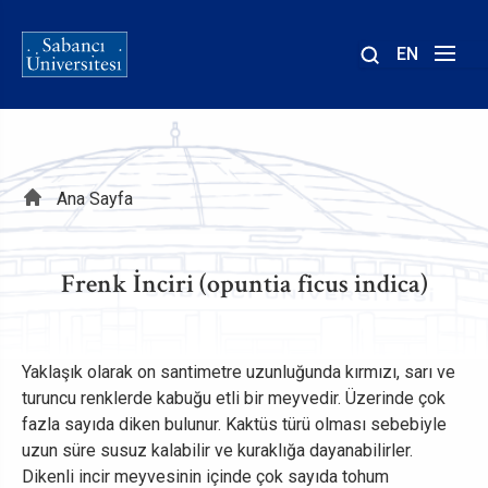
EN
Site
içinde
ara
Sayfa
Ana Sayfa
yolu
Frenk İnciri (opuntia ficus indica)
Yaklaşık olarak on santimetre uzunluğunda kırmızı, sarı ve
turuncu renklerde kabuğu etli bir meyvedir. Üzerinde çok
fazla sayıda diken bulunur. Kaktüs türü olması sebebiyle
uzun süre susuz kalabilir ve kuraklığa dayanabilirler.
Dikenli incir meyvesinin içinde çok sayıda tohum