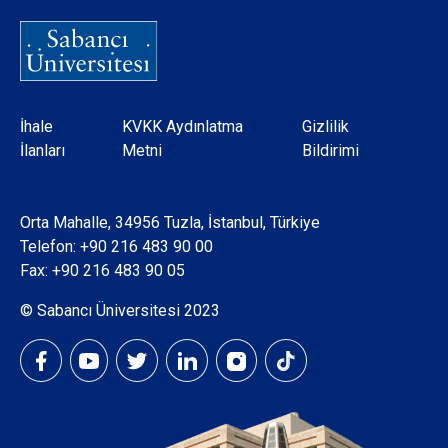
Dipnot
İhale
KVKK Aydınlatma
Gizlilik
İlanları
Metni
Bildirimi
Orta Mahalle, 34956 Tuzla, İstanbul, Türkiye
Telefon:
+90 216 483 90 00
Fax: +90 216 483 90 05
© Sabancı Üniversitesi 2023