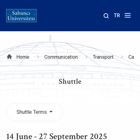
TR
Site
içinde
ara
Breadcrumb
Home
Communication
Transport
Camp
Shuttle
Shuttle Terms
14 June - 27 September 2025